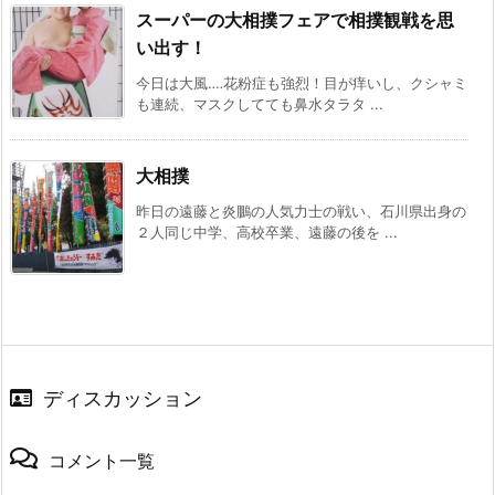
スーパーの大相撲フェアで相撲観戦を思
い出す！
今日は大風‥‥花粉症も強烈！目が痒いし、クシャミ
も連続、マスクしてても鼻水タラタ ...
大相撲
昨日の遠藤と炎鵬の人気力士の戦い、石川県出身の
２人同じ中学、高校卒業、遠藤の後を ...
ディスカッション
コメント一覧