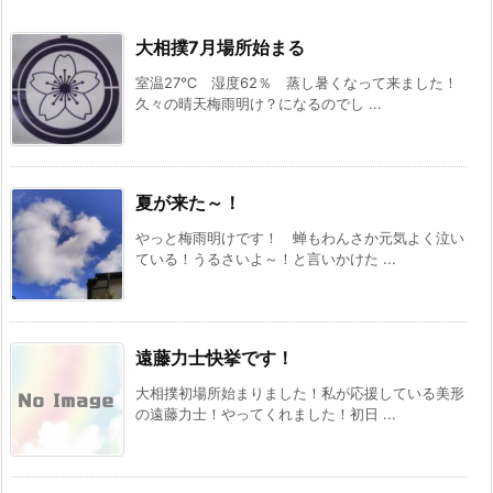
大相撲7月場所始まる
室温27℃ 湿度62％ 蒸し暑くなって来ました！
久々の晴天梅雨明け？になるのでし ...
夏が来た～！
やっと梅雨明けです！ 蝉もわんさか元気よく泣い
ている！うるさいよ～！と言いかけた ...
遠藤力士快挙です！
大相撲初場所始まりました！私が応援している美形
の遠藤力士！やってくれました！初日 ...