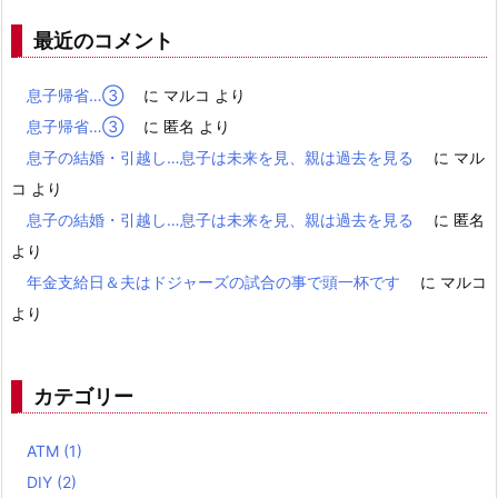
最近のコメント
息子帰省…③
に
マルコ
より
息子帰省…③
に
匿名
より
息子の結婚・引越し…息子は未来を見、親は過去を見る
に
マル
コ
より
息子の結婚・引越し…息子は未来を見、親は過去を見る
に
匿名
より
年金支給日＆夫はドジャーズの試合の事で頭一杯です
に
マルコ
より
カテゴリー
ATM
(1)
DIY
(2)