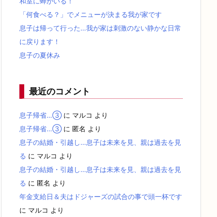
和室に蝉がいる！
「何食べる？」でメニューが決まる我が家です
息子は帰って行った…我が家は刺激のない静かな日常
に戻ります！
息子の夏休み
最近のコメント
息子帰省…③
に
マルコ
より
息子帰省…③
に
匿名
より
息子の結婚・引越し…息子は未来を見、親は過去を見
る
に
マルコ
より
息子の結婚・引越し…息子は未来を見、親は過去を見
る
に
匿名
より
年金支給日＆夫はドジャーズの試合の事で頭一杯です
に
マルコ
より