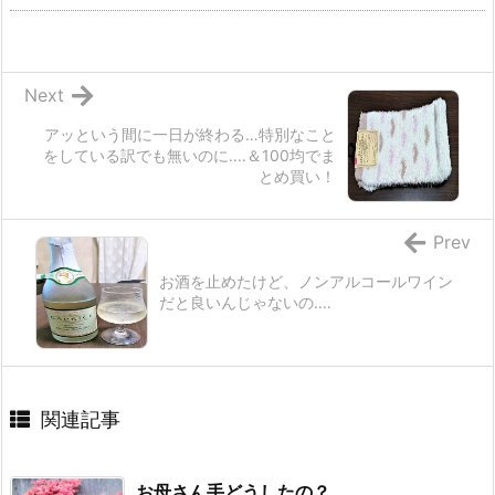
Next
アッという間に一日が終わる…特別なこと
をしている訳でも無いのに‥‥＆100均でま
とめ買い！
Prev
お酒を止めたけど、ノンアルコールワイン
だと良いんじゃないの‥‥
関連記事
お母さん手どうしたの？