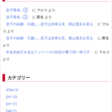
息子帰省…③
に
マルコ
より
息子帰省…③
に
匿名
より
息子の結婚・引越し…息子は未来を見、親は過去を見る
に
マル
コ
より
息子の結婚・引越し…息子は未来を見、親は過去を見る
に
匿名
より
年金支給日＆夫はドジャーズの試合の事で頭一杯です
に
マルコ
より
カテゴリー
ATM
(1)
DIY
(2)
DIY
(1)
DM
(1)