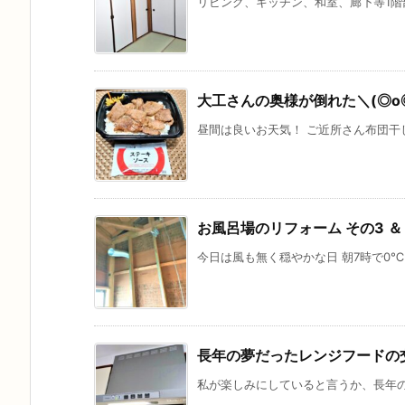
リビング、キッチン、和室、廊下等1階部分
大工さんの奥様が倒れた＼(◎o
昼間は良いお天気！ ご近所さん布団干して
お風呂場のリフォーム その3 ＆
今日は風も無く穏やかな日 朝7時で0℃‥‥
長年の夢だったレンジフードの
私が楽しみにしていると言うか、長年の