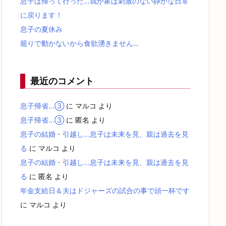
息子は帰って行った…我が家は刺激のない静かな日常
に戻ります！
息子の夏休み
籠りで動かないから食欲湧きません…
最近のコメント
息子帰省…③
に
マルコ
より
息子帰省…③
に
匿名
より
息子の結婚・引越し…息子は未来を見、親は過去を見
る
に
マルコ
より
息子の結婚・引越し…息子は未来を見、親は過去を見
る
に
匿名
より
年金支給日＆夫はドジャーズの試合の事で頭一杯です
に
マルコ
より