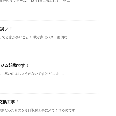
のリフォーム、 12月1日に着工して、今 ...
◎)／！
る家が多いこと！ 我が家はパス‥‥面倒な ...
 ジム始動です！
 寒いのはしょうがないですけど‥‥ お ...
交換工事！
夢だったものを今日取付工事に来てくれるのです ...