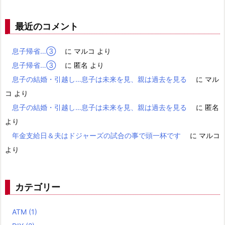
最近のコメント
息子帰省…③
に
マルコ
より
息子帰省…③
に
匿名
より
息子の結婚・引越し…息子は未来を見、親は過去を見る
に
マル
コ
より
息子の結婚・引越し…息子は未来を見、親は過去を見る
に
匿名
より
年金支給日＆夫はドジャーズの試合の事で頭一杯です
に
マルコ
より
カテゴリー
ATM
(1)