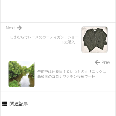
Next
しまむらでレースのカーディガン、ショー
ト丈購入！
Prev
午前中は休養日！＆いつものクリニックは
高齢者のコロナワクチン接種で一杯！
関連記事