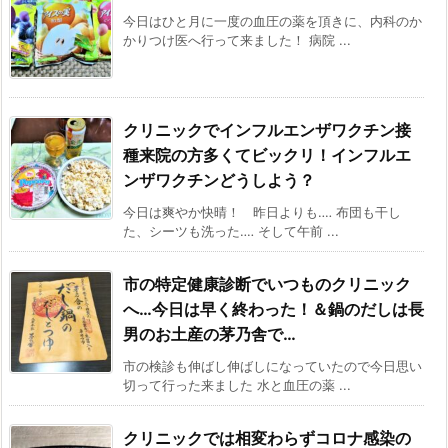
今日はひと月に一度の血圧の薬を頂きに、内科のか
かりつけ医へ行って来ました！ 病院 ...
クリニックでインフルエンザワクチン接
種来院の方多くてビックリ！インフルエ
ンザワクチンどうしよう？
今日は爽やか快晴！ 昨日よりも‥‥ 布団も干し
た、シーツも洗った‥‥ そして午前 ...
市の特定健康診断でいつものクリニック
へ…今日は早く終わった！＆鍋のだしは長
男のお土産の茅乃舎で…
市の検診も伸ばし伸ばしになっていたので今日思い
切って行った来ました 水と血圧の薬 ...
クリニックでは相変わらずコロナ感染の