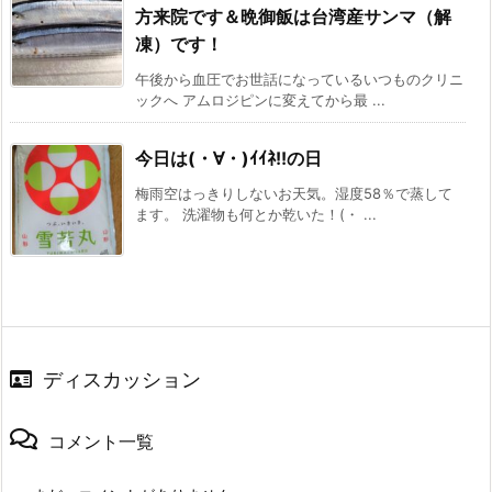
方来院です＆晩御飯は台湾産サンマ（解
凍）です！
午後から血圧でお世話になっているいつものクリニ
ックへ アムロジピンに変えてから最 ...
今日は(・∀・)ｲｲﾈ!!の日
梅雨空はっきりしないお天気。湿度58％で蒸して
ます。 洗濯物も何とか乾いた！(・ ...
ディスカッション
コメント一覧