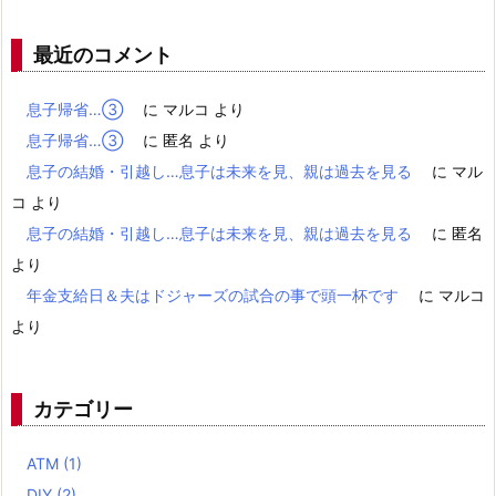
最近のコメント
息子帰省…③
に
マルコ
より
息子帰省…③
に
匿名
より
息子の結婚・引越し…息子は未来を見、親は過去を見る
に
マル
コ
より
息子の結婚・引越し…息子は未来を見、親は過去を見る
に
匿名
より
年金支給日＆夫はドジャーズの試合の事で頭一杯です
に
マルコ
より
カテゴリー
ATM
(1)
DIY
(2)