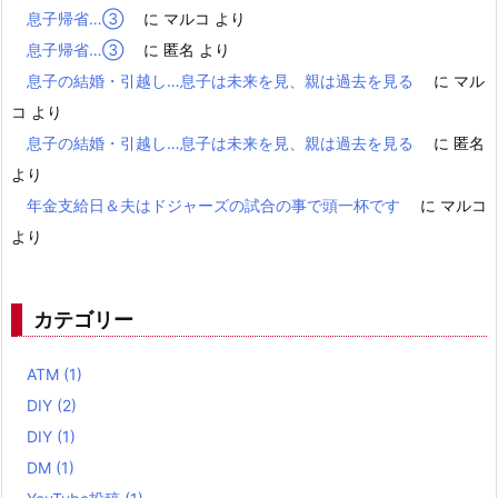
息子帰省…③
に
マルコ
より
息子帰省…③
に
匿名
より
息子の結婚・引越し…息子は未来を見、親は過去を見る
に
マル
コ
より
息子の結婚・引越し…息子は未来を見、親は過去を見る
に
匿名
より
年金支給日＆夫はドジャーズの試合の事で頭一杯です
に
マルコ
より
カテゴリー
ATM
(1)
DIY
(2)
DIY
(1)
DM
(1)