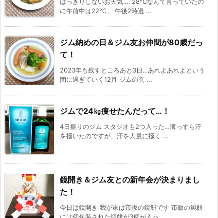
はっきりしないお天気‥‥ 28℃なんて言っていたの
に午前中は22℃、 午後2時過 ...
ジム納めの日＆ジム友お仲間が80歳だっ
て！
2023年も残すところあと3日…あれよあれよという
間に過ぎていく12月 ジムの玄 ...
ジムで24㎏痩せたんだって…！
4日振りのジム スタジオも2つ入った…薄っすら汗
を掻いたのですが、汗を大量に掻く ...
鏡開き＆ジム友との新年会が決まりまし
た！
今日は鏡開き 我が家は市販の鏡餅です 市販の鏡餅
には個包装された切餅が3個が入っ ...