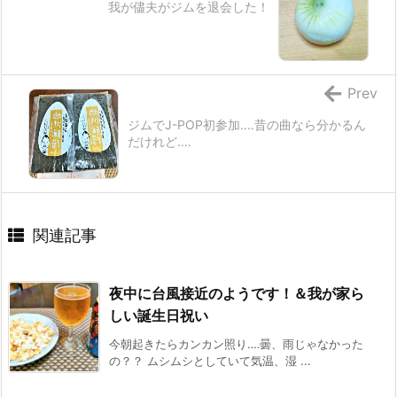
我が儘夫がジムを退会した！
Prev
ジムでJ-POP初参加‥‥昔の曲なら分かるん
だけれど‥‥
関連記事
夜中に台風接近のようです！＆我が家ら
しい誕生日祝い
今朝起きたらカンカン照り‥‥曇、雨じゃなかった
の？？ ムシムシとしていて気温、湿 ...