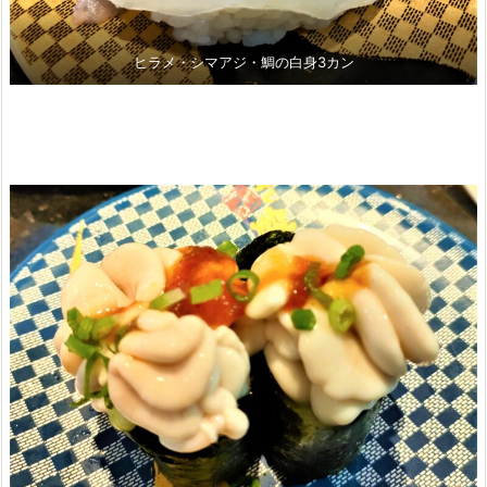
ヒラメ・シマアジ・鯛の白身3カン