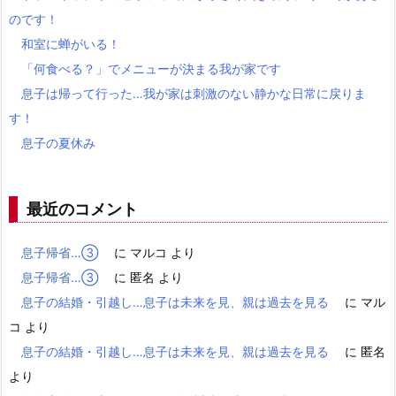
のです！
和室に蝉がいる！
「何食べる？」でメニューが決まる我が家です
息子は帰って行った…我が家は刺激のない静かな日常に戻りま
す！
息子の夏休み
最近のコメント
息子帰省…③
に
マルコ
より
息子帰省…③
に
匿名
より
息子の結婚・引越し…息子は未来を見、親は過去を見る
に
マル
コ
より
息子の結婚・引越し…息子は未来を見、親は過去を見る
に
匿名
より