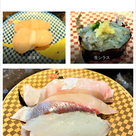
ホタテ
生シラス