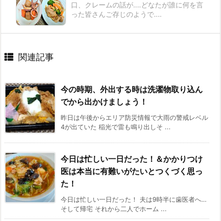
口、クレームの話が‥‥どなたが誰に何を言
った皆さんご存じのようで‥‥
関連記事
今の時期、外出する時は洗濯物取り込ん
でから出かけましょう！
昨日は午後からエリア防災情報で大雨の警戒レベル
4が出ていた 稲光で雷も鳴り出しそ ...
今日は忙しい一日だった！＆かかりつけ
医は本当に有難いがたいとつくづく思っ
た！
今日は忙しい一日だった！ 夫は9時半に歯医者へ…
そして帰宅 それから二人でホーム ...