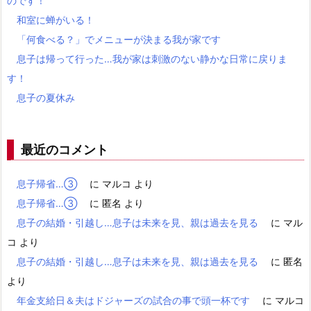
のです！
和室に蝉がいる！
「何食べる？」でメニューが決まる我が家です
息子は帰って行った…我が家は刺激のない静かな日常に戻りま
す！
息子の夏休み
最近のコメント
息子帰省…③
に
マルコ
より
息子帰省…③
に
匿名
より
息子の結婚・引越し…息子は未来を見、親は過去を見る
に
マル
コ
より
息子の結婚・引越し…息子は未来を見、親は過去を見る
に
匿名
より
年金支給日＆夫はドジャーズの試合の事で頭一杯です
に
マルコ