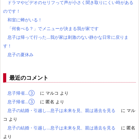
ドラマやビデオのセリフって声が小さく聞き取りにくい時がある
のです！
和室に蝉がいる！
「何食べる？」でメニューが決まる我が家です
息子は帰って行った…我が家は刺激のない静かな日常に戻りま
す！
息子の夏休み
最近のコメント
息子帰省…③
に
マルコ
より
息子帰省…③
に
匿名
より
息子の結婚・引越し…息子は未来を見、親は過去を見る
に
マル
コ
より
息子の結婚・引越し…息子は未来を見、親は過去を見る
に
匿名
より