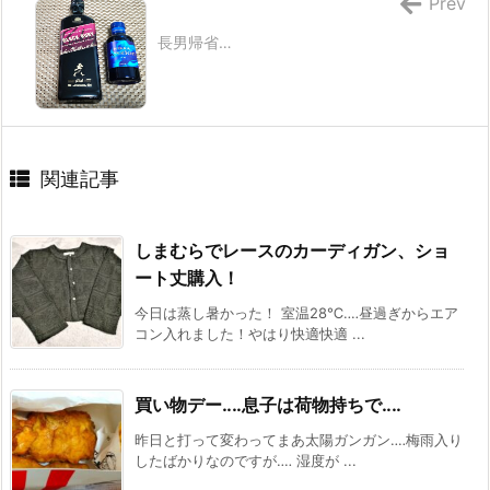
Prev
長男帰省…
関連記事
しまむらでレースのカーディガン、ショ
ート丈購入！
今日は蒸し暑かった！ 室温28℃‥‥昼過ぎからエア
コン入れました！やはり快適快適 ...
買い物デー‥‥息子は荷物持ちで‥‥
昨日と打って変わってまあ太陽ガンガン‥‥梅雨入り
したばかりなのですが‥‥ 湿度が ...