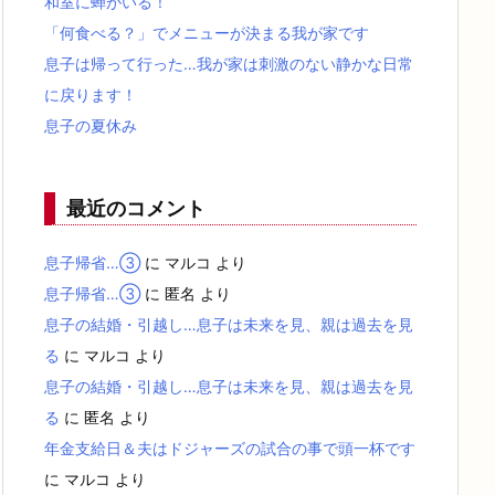
和室に蝉がいる！
「何食べる？」でメニューが決まる我が家です
息子は帰って行った…我が家は刺激のない静かな日常
に戻ります！
息子の夏休み
最近のコメント
息子帰省…③
に
マルコ
より
息子帰省…③
に
匿名
より
息子の結婚・引越し…息子は未来を見、親は過去を見
る
に
マルコ
より
息子の結婚・引越し…息子は未来を見、親は過去を見
る
に
匿名
より
年金支給日＆夫はドジャーズの試合の事で頭一杯です
に
マルコ
より