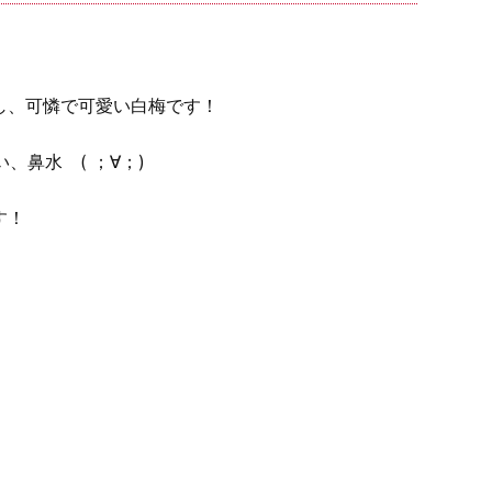
し、可憐で可愛い白梅です！
、鼻水 ( ；∀；)
す！