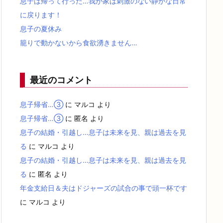
息子は帰って行った…我が家は刺激のない静かな日常
に戻ります！
息子の夏休み
籠りで動かないから食欲湧きません…
最近のコメント
息子帰省…③
に
マルコ
より
息子帰省…③
に
匿名
より
息子の結婚・引越し…息子は未来を見、親は過去を見
る
に
マルコ
より
息子の結婚・引越し…息子は未来を見、親は過去を見
る
に
匿名
より
年金支給日＆夫はドジャーズの試合の事で頭一杯です
に
マルコ
より