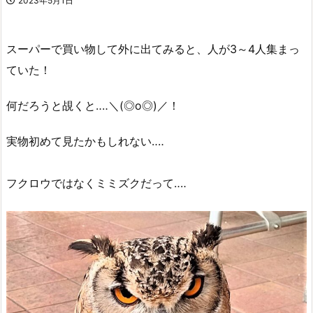
2023年5月1日
スーパーで買い物して外に出てみると、人が3～4人集まっ
ていた！
何だろうと覘くと‥‥＼(◎o◎)／！
実物初めて見たかもしれない‥‥
フクロウではなくミミズクだって‥‥