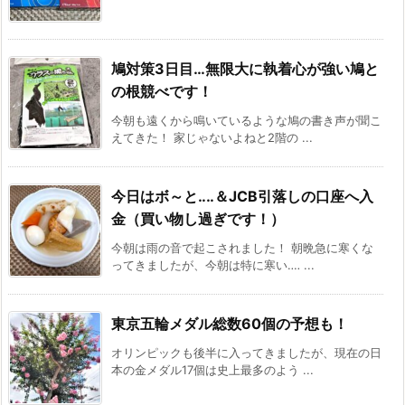
鳩対策3日目…無限大に執着心が強い鳩と
の根競べです！
今朝も遠くから鳴いているような鳩の書き声が聞こ
えてきた！ 家じゃないよねと2階の ...
今日はボ～と‥‥＆JCB引落しの口座へ入
金（買い物し過ぎです！）
今朝は雨の音で起こされました！ 朝晩急に寒くな
ってきましたが、今朝は特に寒い‥‥ ...
東京五輪メダル総数60個の予想も！
オリンピックも後半に入ってきましたが、現在の日
本の金メダル17個は史上最多のよう ...