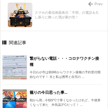
Prev
スマホの着信画面表示「不明」の電話＆久
し振りに飾った我が家の兜！
関連記事
繋がらない電話・・・コロナワクチン接
種
今日わが市は朝9時からワクチン接種の予約受付開
始なのです！ 夫と私は携帯と自宅の ...
籠りの今日思った事…
朝から雨…今朝9℃で寒くなかったけれど、午後寒
くなって来た 外気温3℃だって！ ...