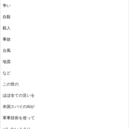
争い
自殺
殺人
事故
台風
地震
など
この世の
ほぼ全ての災いを
米国スパイのAIが
軍事技術を使って
バレないように