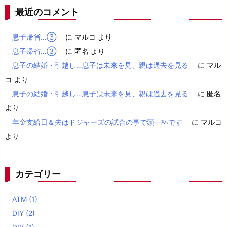
最近のコメント
息子帰省…③
に
マルコ
より
息子帰省…③
に
匿名
より
息子の結婚・引越し…息子は未来を見、親は過去を見る
に
マル
コ
より
息子の結婚・引越し…息子は未来を見、親は過去を見る
に
匿名
より
年金支給日＆夫はドジャーズの試合の事で頭一杯です
に
マルコ
より
カテゴリー
ATM
(1)
DIY
(2)