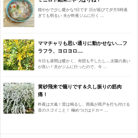
穏やかで少し暖かな1日です 日が延びて夕方5時過
ぎても明るい 夫が昨夜ジムに行く ...
ママチャリも思い通りに動かせない‥‥フ
ラフラ、ヨロヨロ‥‥
今日も昼間は暖かく、布団も干したし‥‥太陽の臭い
が良い！夫がジムに行ったので、今 ...
黄砂飛来で籠りです＆久し振りの筋肉
痛！
昨夜は大嵐！雷は鳴るし、雨風が雨戸を打ち付ける
音のスゴイこと！ 極めつけはドカー ...