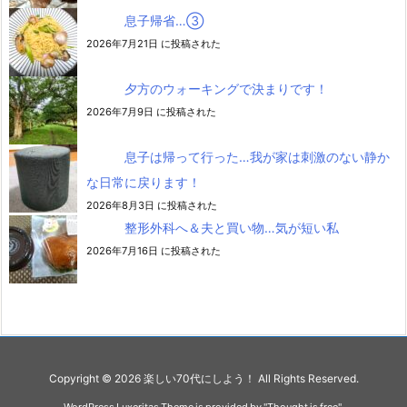
息子帰省…③
2026年7月21日 に投稿された
夕方のウォーキングで決まりです！
2026年7月9日 に投稿された
息子は帰って行った…我が家は刺激のない静か
な日常に戻ります！
2026年8月3日 に投稿された
整形外科へ＆夫と買い物…気が短い私
2026年7月16日 に投稿された
Copyright ©
2026
楽しい70代にしよう！
All Rights Reserved.
WordPress Luxeritas Theme is provided by "
Thought is free
".