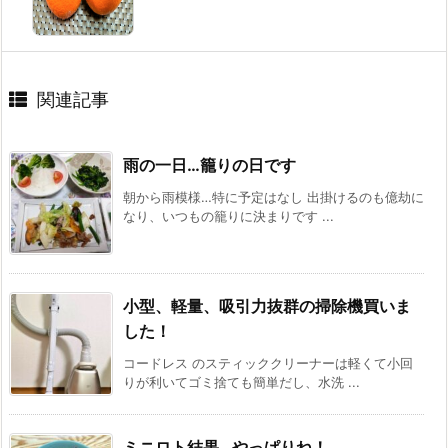
関連記事
雨の一日…籠りの日です
朝から雨模様…特に予定はなし 出掛けるのも億劫に
なり、いつもの籠りに決まりです ...
小型、軽量、吸引力抜群の掃除機買いま
した！
コードレス のスティッククリーナーは軽くて小回
りが利いてゴミ捨ても簡単だし、水洗 ...
ミニロト結果…やっぱりね！