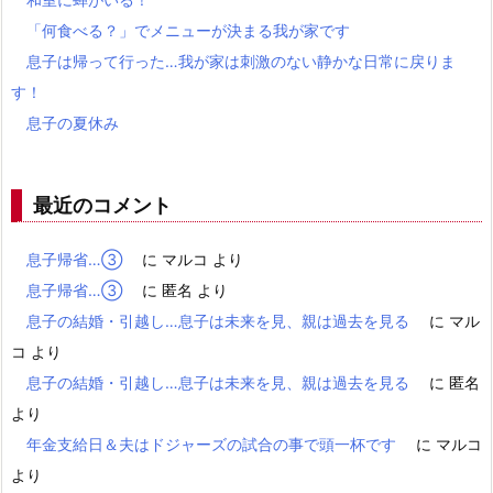
「何食べる？」でメニューが決まる我が家です
息子は帰って行った…我が家は刺激のない静かな日常に戻りま
す！
息子の夏休み
最近のコメント
息子帰省…③
に
マルコ
より
息子帰省…③
に
匿名
より
息子の結婚・引越し…息子は未来を見、親は過去を見る
に
マル
コ
より
息子の結婚・引越し…息子は未来を見、親は過去を見る
に
匿名
より
年金支給日＆夫はドジャーズの試合の事で頭一杯です
に
マルコ
より