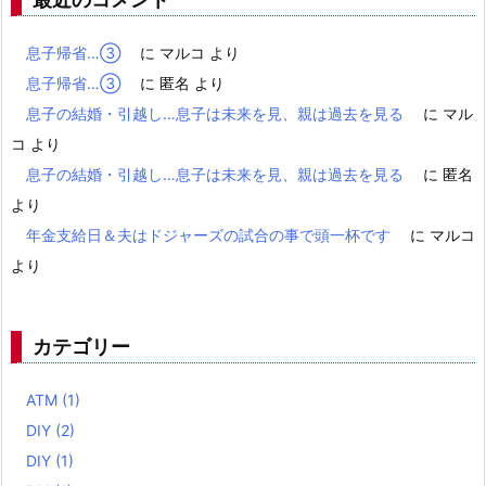
息子帰省…③
に
マルコ
より
息子帰省…③
に
匿名
より
息子の結婚・引越し…息子は未来を見、親は過去を見る
に
マル
コ
より
息子の結婚・引越し…息子は未来を見、親は過去を見る
に
匿名
より
年金支給日＆夫はドジャーズの試合の事で頭一杯です
に
マルコ
より
カテゴリー
ATM
(1)
DIY
(2)
DIY
(1)