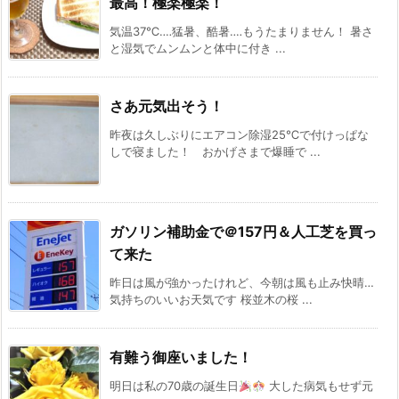
最高！極楽極楽！
気温37℃‥‥猛暑、酷暑‥‥もうたまりません！ 暑さ
と湿気でムンムンと体中に付き ...
さあ元気出そう！
昨夜は久しぶりにエアコン除湿25℃で付けっぱな
しで寝ました！ おかげさまで爆睡で ...
ガソリン補助金で＠157円＆人工芝を買っ
て来た
昨日は風が強かったけれど、今朝は風も止み快晴…
気持ちのいいお天気です 桜並木の桜 ...
有難う御座いました！
明日は私の70歳の誕生日
大した病気もせず元