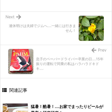
Next
連休明けは夫婦でジムへ‥‥一緒には行きま
せん！
Prev
息子のペーパードライバー卒業の日‥‥15年
振りの運転で同乗の私はハラハラドキド
キ‥‥
関連記事
猛暑！酷暑！‥‥お家でまったりビールが