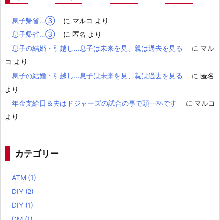
息子帰省…③
に
マルコ
より
息子帰省…③
に
匿名
より
息子の結婚・引越し…息子は未来を見、親は過去を見る
に
マル
コ
より
息子の結婚・引越し…息子は未来を見、親は過去を見る
に
匿名
より
年金支給日＆夫はドジャーズの試合の事で頭一杯です
に
マルコ
より
カテゴリー
ATM
(1)
DIY
(2)
DIY
(1)
DM
(1)