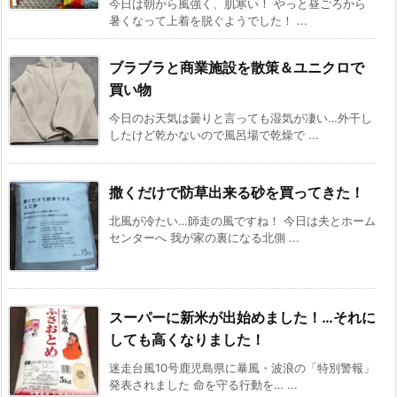
今日は朝から風強く、肌寒い！ やっと昼ごろから
暑くなって上着を脱ぐようでした！ ...
ブラブラと商業施設を散策＆ユニクロで
買い物
今日のお天気は曇りと言っても湿気が凄い…外干し
したけど乾かないので風呂場で乾燥で ...
撒くだけで防草出来る砂を買ってきた！
北風が冷たい…師走の風ですね！ 今日は夫とホーム
センターへ 我が家の裏になる北側 ...
スーパーに新米が出始めました！…それに
しても高くなりました！
迷走台風10号鹿児島県に暴風・波浪の「特別警報」
発表されました 命を守る行動を… ...