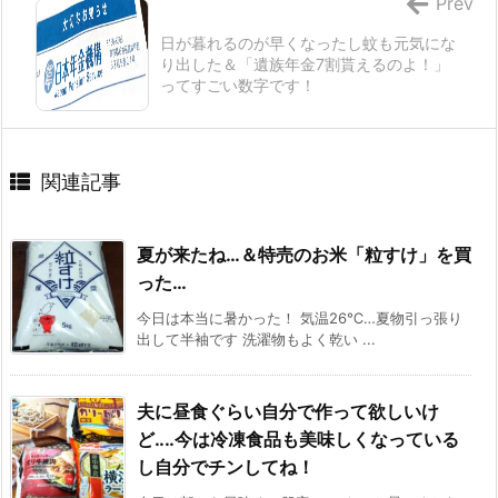
Prev
日が暮れるのが早くなったし蚊も元気にな
り出した＆「遺族年金7割貰えるのよ！」
ってすごい数字です！
関連記事
夏が来たね…＆特売のお米「粒すけ」を買
った…
今日は本当に暑かった！ 気温26℃…夏物引っ張り
出して半袖です 洗濯物もよく乾い ...
夫に昼食ぐらい自分で作って欲しいけ
ど‥‥今は冷凍食品も美味しくなっている
し自分でチンしてね！