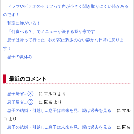
ドラマやビデオのセリフって声が小さく聞き取りにくい時がある
のです！
和室に蝉がいる！
「何食べる？」でメニューが決まる我が家です
息子は帰って行った…我が家は刺激のない静かな日常に戻りま
す！
息子の夏休み
最近のコメント
息子帰省…③
に
マルコ
より
息子帰省…③
に
匿名
より
息子の結婚・引越し…息子は未来を見、親は過去を見る
に
マル
コ
より
息子の結婚・引越し…息子は未来を見、親は過去を見る
に
匿名