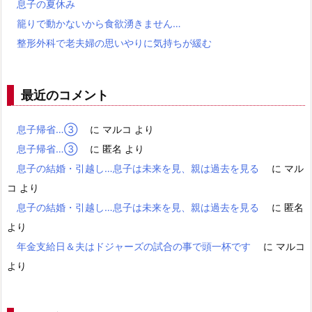
息子の夏休み
籠りで動かないから食欲湧きません…
整形外科で老夫婦の思いやりに気持ちが緩む
最近のコメント
息子帰省…③
に
マルコ
より
息子帰省…③
に
匿名
より
息子の結婚・引越し…息子は未来を見、親は過去を見る
に
マル
コ
より
息子の結婚・引越し…息子は未来を見、親は過去を見る
に
匿名
より
年金支給日＆夫はドジャーズの試合の事で頭一杯です
に
マルコ
より