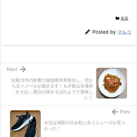
生活
Posted by
マルコ
Next
台風13号の影響で線状降水帯発生し、市か
ら次々メールが届きます！＆夕食は冷凍焼
きそば‥‥屋台の焼きそばのようで美味し
い！
Prev
今日は掃除の日＆私に合うシューズが見つ
かった！