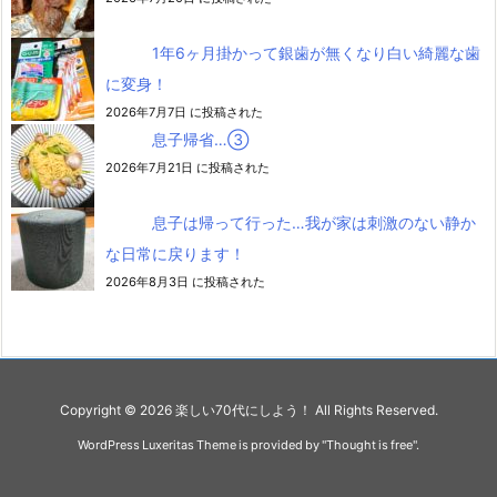
1年6ヶ月掛かって銀歯が無くなり白い綺麗な歯
に変身！
2026年7月7日 に投稿された
息子帰省…③
2026年7月21日 に投稿された
息子は帰って行った…我が家は刺激のない静か
な日常に戻ります！
2026年8月3日 に投稿された
Copyright ©
2026
楽しい70代にしよう！
All Rights Reserved.
WordPress Luxeritas Theme is provided by "
Thought is free
".