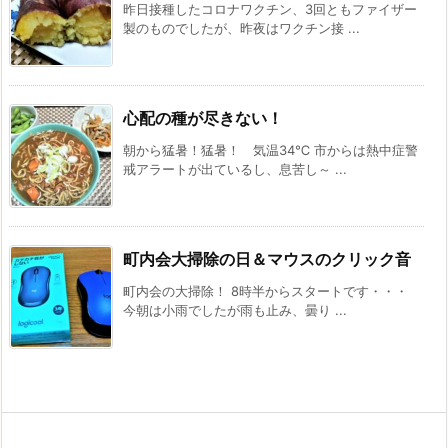
昨日接種したコロナワクチン、3回ともファイザー
製のものでしたが、昨夜はワクチン接 ...
心配の種が尽きない！
朝から猛暑！猛暑！ 気温34℃ 市からは熱中症警
戒アラートが出ているし、息苦し～ ...
町内会大掃除の日＆マウスのクリック音
町内会の大掃除！ 8時半からスタートです・・・
今朝は小雨でしたが雨も止み、曇り ...