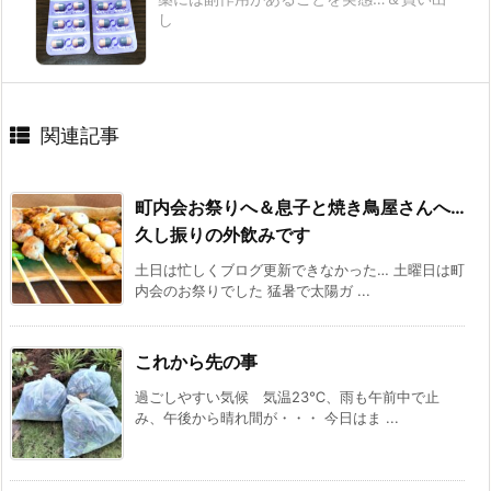
し
関連記事
町内会お祭りへ＆息子と焼き鳥屋さんへ…
久し振りの外飲みです
土日は忙しくブログ更新できなかった… 土曜日は町
内会のお祭りでした 猛暑で太陽ガ ...
これから先の事
過ごしやすい気候 気温23℃、雨も午前中で止
み、午後から晴れ間が・・・ 今日はま ...