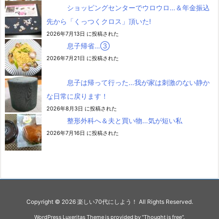
ショッピングセンターでウロウロ…＆年金振込
先から「くっつくクロス」頂いた!
2026年7月13日 に投稿された
息子帰省…③
2026年7月21日 に投稿された
息子は帰って行った…我が家は刺激のない静か
な日常に戻ります！
2026年8月3日 に投稿された
整形外科へ＆夫と買い物…気が短い私
2026年7月16日 に投稿された
Copyright ©
2026
楽しい70代にしよう！
All Rights Reserved.
WordPress Luxeritas Theme is provided by "
Thought is free
".