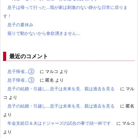
息子は帰って行った…我が家は刺激のない静かな日常に戻りま
す！
息子の夏休み
籠りで動かないから食欲湧きません…
最近のコメント
息子帰省…③
に
マルコ
より
息子帰省…③
に
匿名
より
息子の結婚・引越し…息子は未来を見、親は過去を見る
に
マル
コ
より
息子の結婚・引越し…息子は未来を見、親は過去を見る
に
匿名
より
年金支給日＆夫はドジャーズの試合の事で頭一杯です
に
マルコ
より