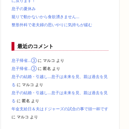
に戻ります！
息子の夏休み
籠りで動かないから食欲湧きません…
整形外科で老夫婦の思いやりに気持ちが緩む
最近のコメント
息子帰省…③
に
マルコ
より
息子帰省…③
に
匿名
より
息子の結婚・引越し…息子は未来を見、親は過去を見
る
に
マルコ
より
息子の結婚・引越し…息子は未来を見、親は過去を見
る
に
匿名
より
年金支給日＆夫はドジャーズの試合の事で頭一杯です
に
マルコ
より