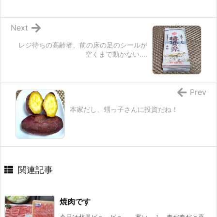
Next
レジ待ちの高齢者、前の床の足のシールが
空くまで動かない‥‥
Prev
本家だし、甥っ子さんに投資だね！
関連記事
焼肉です
今日は北風ビュ～ビュ～ 寒い～！ 春だ春だと喜