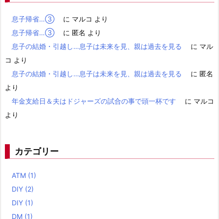
息子帰省…③
に
マルコ
より
息子帰省…③
に
匿名
より
息子の結婚・引越し…息子は未来を見、親は過去を見る
に
マル
コ
より
息子の結婚・引越し…息子は未来を見、親は過去を見る
に
匿名
より
年金支給日＆夫はドジャーズの試合の事で頭一杯です
に
マルコ
より
カテゴリー
ATM
(1)
DIY
(2)
DIY
(1)
DM
(1)