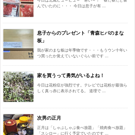
んでいたのに・・・ 今日は息子が有 ...
息子からのプレゼント「青森ヒバのまな
板」
我が家のまな板は年季物です・・・もうウン十年い
つ買ったか覚えていないぐらい前です ...
家を買うって勇気がいるよね！
今日は花粉症が強烈です。テレビでは花粉が最強ら
しく真っ赤に表示されてる。 道理で ...
次男の正月
正月は「しゃぶしゃぶ食べ放題」「焼肉食べ放題」
「スシロー」に行く予定でいたのです ...