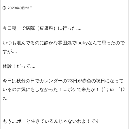
2023年9月23日
今日朝一で病院（皮膚科）に行った‥‥
いつも混んでるのに静かな雰囲気でluckyなんて思ったので
すが‥‥
休診！だって‥‥
今日は秋分の日でカレンダーの23日が赤色の祝日になって
いるのに気にもしなかった！‥‥ボケて来たか！ (´；ω；`)ｳ
ｯ…
もう‥‥ボーと生きているんじゃないわよ！です