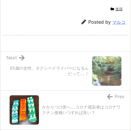
生活
Posted by
マルコ
Next
65歳の女性、タクシードライバーになるん
だって‥‥！
Prev
かかりつけ医へ‥‥コロナ感染者はコロナワ
クチン接種いつすれば良い？