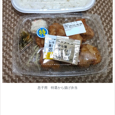
息子用 特選から揚げ弁当