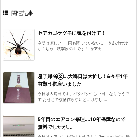
関連記事
セアカゴケグモに気を付けて！
今朝は涼しい……雨も降っていないし、さあ片付け
なくちゃ…洗濯物の山です！ セアカ ...
息子帰省②…大晦日は大忙し！&今年1年
有難う御座いました
今日は大晦日です、バタバタ忙しい日になりそうで
す おせちの煮物作らないといけなし ...
5年目のエアコン修理‥‥10年保障なので
無料でしたが‥‥
今日はエアコンの修理の日です！ Panasonicのお掃