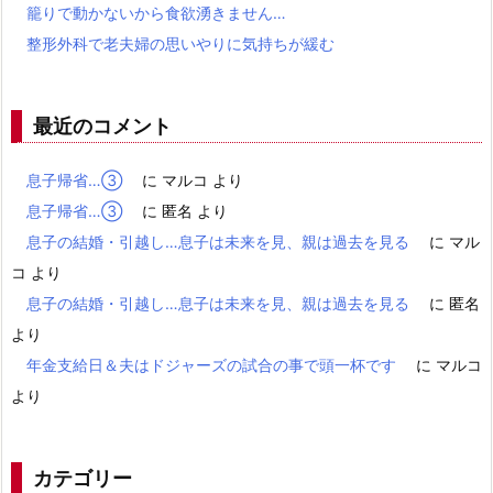
籠りで動かないから食欲湧きません…
整形外科で老夫婦の思いやりに気持ちが緩む
最近のコメント
息子帰省…③
に
マルコ
より
息子帰省…③
に
匿名
より
息子の結婚・引越し…息子は未来を見、親は過去を見る
に
マル
コ
より
息子の結婚・引越し…息子は未来を見、親は過去を見る
に
匿名
より
年金支給日＆夫はドジャーズの試合の事で頭一杯です
に
マルコ
より
カテゴリー