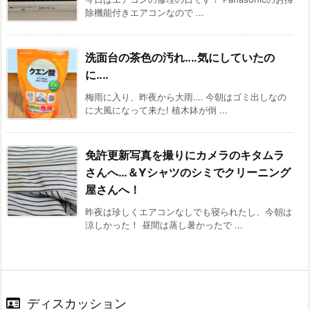
除機能付きエアコンなので ...
洗面台の茶色の汚れ‥‥気にしていたの
に‥‥
梅雨に入り、昨夜から大雨‥‥ 今朝はゴミ出しなの
に大風になって来た! 植木鉢が倒 ...
免許更新写真を撮りにカメラのキタムラ
さんへ…＆Yシャツのシミでクリーニング
屋さんへ！
昨夜は珍しくエアコンなしでも寝られたし、今朝は
涼しかった！ 昼間は蒸し暑かったで ...
ディスカッション