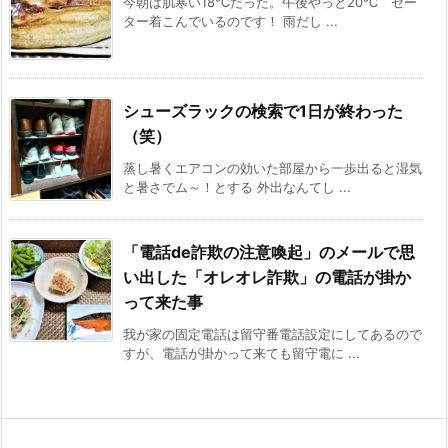
今朝は肌寒い18℃だった。午後やっと20℃ セー
ター着こんでいるのです！ 雨だし ...
シューズラックの検索で1日が終わった
（笑）
蒸し暑くエアコンの効いた部屋から一歩出ると湿気
と暑さでム～！とする 外出なんてし ...
「電話de詐欺の注意喚起」のメールで思
い出した「オレオレ詐欺」の電話が掛か
って来た事
我が家の固定電話は留守番電話設定にしてあるので
すが、電話が掛かって来ても留守電に ...