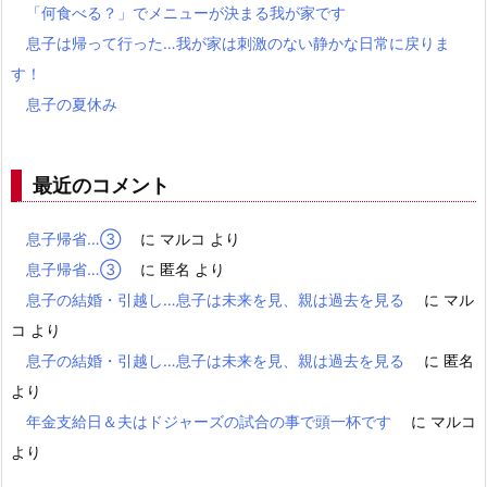
「何食べる？」でメニューが決まる我が家です
息子は帰って行った…我が家は刺激のない静かな日常に戻りま
す！
息子の夏休み
最近のコメント
息子帰省…③
に
マルコ
より
息子帰省…③
に
匿名
より
息子の結婚・引越し…息子は未来を見、親は過去を見る
に
マル
コ
より
息子の結婚・引越し…息子は未来を見、親は過去を見る
に
匿名
より
年金支給日＆夫はドジャーズの試合の事で頭一杯です
に
マルコ
より