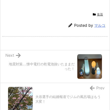
生活
Posted by
マルコ
Next
地震対策‥‥懐中電灯の乾電池抜いたままだ
った！
Prev
大谷選手の結婚報道でジムの風呂場はもう
大変！