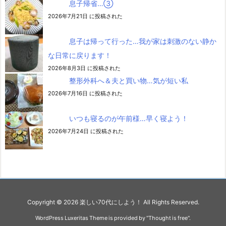
息子帰省…③
2026年7月21日 に投稿された
息子は帰って行った…我が家は刺激のない静か
な日常に戻ります！
2026年8月3日 に投稿された
整形外科へ＆夫と買い物…気が短い私
2026年7月16日 に投稿された
いつも寝るのが午前様…早く寝よう！
2026年7月24日 に投稿された
Copyright ©
2026
楽しい70代にしよう！
All Rights Reserved.
WordPress Luxeritas Theme is provided by "
Thought is free
".