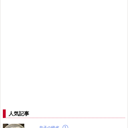
人気記事
息子の帰省…➀