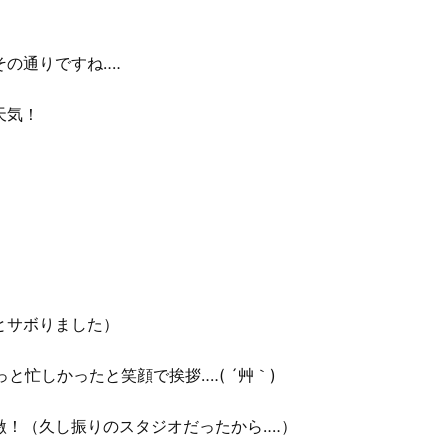
の通りですね‥‥
天気！
とサボりました）
と忙しかったと笑顔で挨拶‥‥( ´艸｀)
！（久し振りのスタジオだったから‥‥）