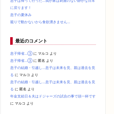
息子は帰って行った…我が家は刺激のない静かな日常
に戻ります！
息子の夏休み
籠りで動かないから食欲湧きません…
最近のコメント
息子帰省…③
に
マルコ
より
息子帰省…③
に
匿名
より
息子の結婚・引越し…息子は未来を見、親は過去を見
る
に
マルコ
より
息子の結婚・引越し…息子は未来を見、親は過去を見
る
に
匿名
より
年金支給日＆夫はドジャーズの試合の事で頭一杯です
に
マルコ
より