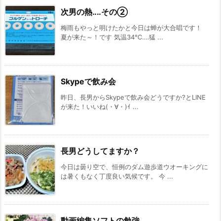
次男の熱‥‥その②
梅雨もやっと明けたかと今日は蝉が大合唱です！
夏が来た～！です 気温34℃‥‥猛 ...
Skypeで飲み会
昨日、長男からSkypeで飲み会どうですか?とLINE
が来た！いいね(・∀・)ｲ ...
長男どうしてますか？
今日は曇り空で、恒例のダム遊歩道ウオーキングに
は暑くもなく丁度良い気候です。 今 ...
動画編集ソフトの勉強