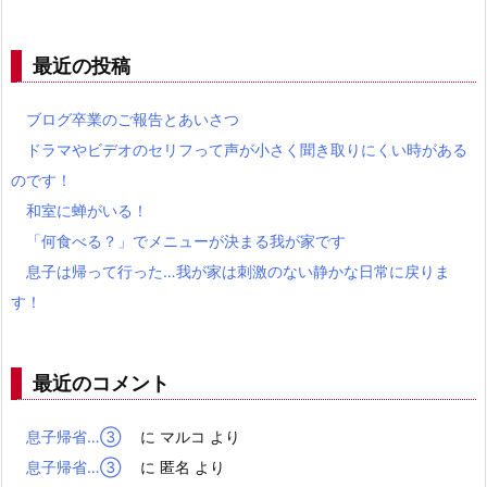
最近の投稿
ブログ卒業のご報告とあいさつ
ドラマやビデオのセリフって声が小さく聞き取りにくい時がある
のです！
和室に蝉がいる！
「何食べる？」でメニューが決まる我が家です
息子は帰って行った…我が家は刺激のない静かな日常に戻りま
す！
最近のコメント
息子帰省…③
に
マルコ
より
息子帰省…③
に
匿名
より