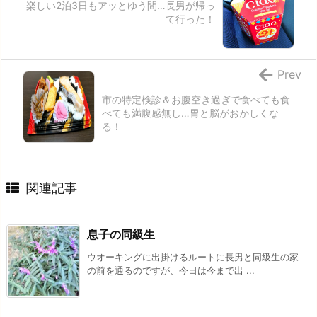
楽しい2泊3日もアッとゆう間…長男が帰っ
て行った！
Prev
市の特定検診＆お腹空き過ぎで食べても食
べても満腹感無し…胃と脳がおかしくな
る！
関連記事
息子の同級生
ウオーキングに出掛けるルートに長男と同級生の家
の前を通るのですが、今日は今まで出 ...