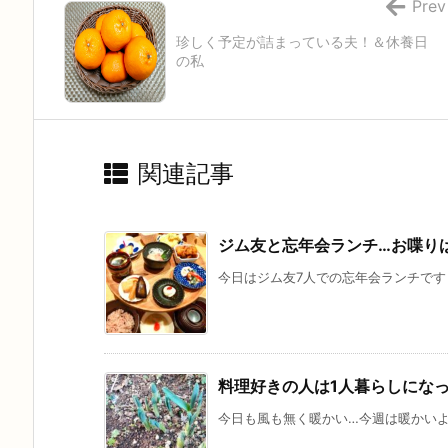
Prev
珍しく予定が詰まっている夫！＆休養日
の私
関連記事
ジム友と忘年会ランチ…お喋り
今日はジム友7人での忘年会ランチです！ 
料理好きの人は1人暮らしにな
今日も風も無く暖かい…今週は暖かいよう