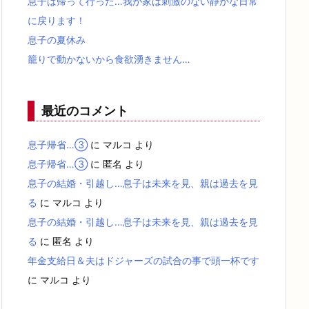
息子は帰って行った…我が家は刺激のない静かな日常
に戻ります！
息子の夏休み
籠りで動かないから食欲湧きません…
最近のコメント
息子帰省…③
に
マルコ
より
息子帰省…③
に
匿名
より
息子の結婚・引越し…息子は未来を見、親は過去を見
る
に
マルコ
より
息子の結婚・引越し…息子は未来を見、親は過去を見
る
に
匿名
より
年金支給日＆夫はドジャーズの試合の事で頭一杯です
に
マルコ
より