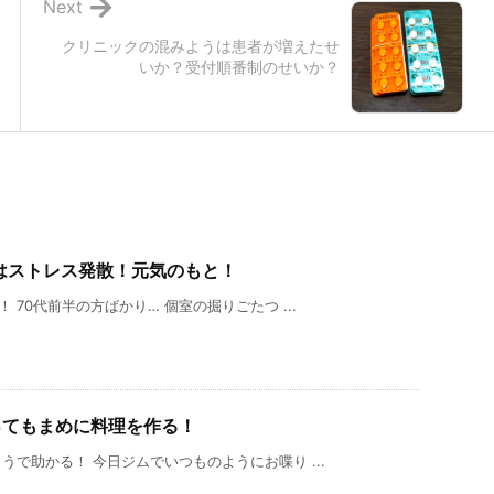
Next
クリニックの混みようは患者が増えたせ
いか？受付順番制のせいか？
はストレス発散！元気のもと！
70代前半の方ばかり… 個室の掘りごたつ ...
ってもまめに料理を作る！
で助かる！ 今日ジムでいつものようにお喋り ...