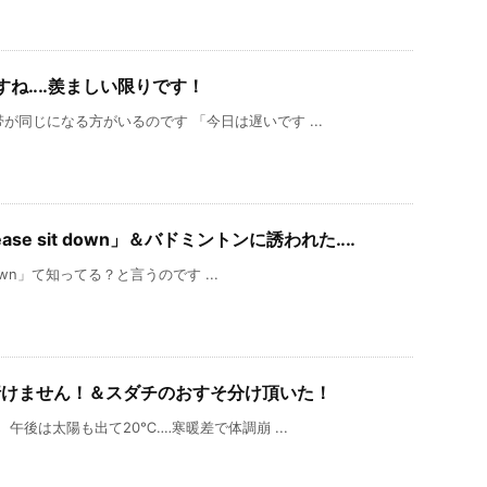
すね‥‥羨ましい限りです！
同じになる方がいるのです 「今日は遅いです ...
se sit down」＆バドミントンに誘われた‥‥
down」て知ってる？と言うのです ...
行けません！＆スダチのおすそ分け頂いた！
午後は太陽も出て20℃‥‥寒暖差で体調崩 ...