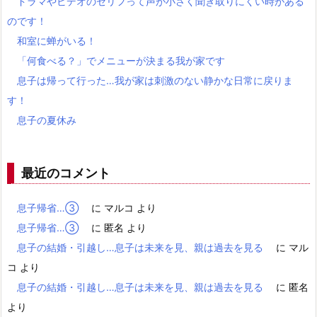
ドラマやビデオのセリフって声が小さく聞き取りにくい時がある
のです！
和室に蝉がいる！
「何食べる？」でメニューが決まる我が家です
息子は帰って行った…我が家は刺激のない静かな日常に戻りま
す！
息子の夏休み
最近のコメント
息子帰省…③
に
マルコ
より
息子帰省…③
に
匿名
より
息子の結婚・引越し…息子は未来を見、親は過去を見る
に
マル
コ
より
息子の結婚・引越し…息子は未来を見、親は過去を見る
に
匿名
より