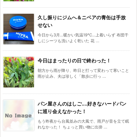
久し振りにジムへ＆ニベアの青缶は手放
せない
今日から3月…暖かい気温19℃…上着いらず 布団干
しにシーツも洗いよく乾いた 花 ...
今日はまったりの日で終わった！
朝方から雨が降り、昨日と打って変わって寒いこと
雨が止み、夫は珍しく「散歩に行っ ...
パン屋さんのはしご‥‥好きなハードパン
に巡り会えなかった！
もう昨夜から台風並みの大風で、雨戸が音を立て眠
れなかった！ ちょっと買い物に出掛 ...