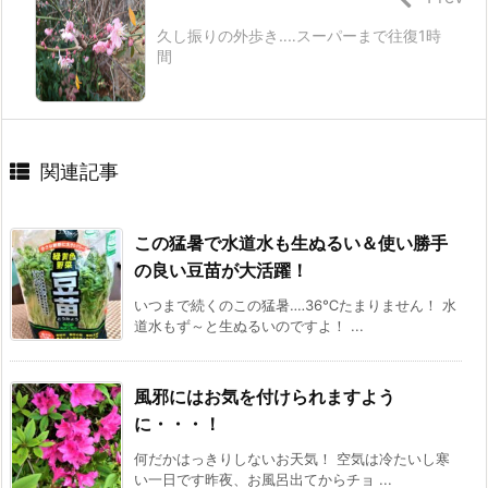
久し振りの外歩き‥‥スーパーまで往復1時
間
関連記事
この猛暑で水道水も生ぬるい＆使い勝手
の良い豆苗が大活躍！
いつまで続くのこの猛暑‥‥36℃たまりません！ 水
道水もず～と生ぬるいのですよ！ ...
風邪にはお気を付けられますよう
に・・・！
何だかはっきりしないお天気！ 空気は冷たいし寒
い一日です昨夜、お風呂出てからチョ ...