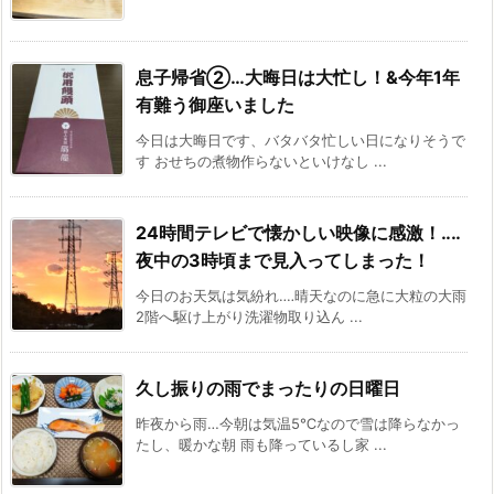
息子帰省②…大晦日は大忙し！&今年1年
有難う御座いました
今日は大晦日です、バタバタ忙しい日になりそうで
す おせちの煮物作らないといけなし ...
24時間テレビで懐かしい映像に感激！‥‥
夜中の3時頃まで見入ってしまった！
今日のお天気は気紛れ‥‥晴天なのに急に大粒の大雨
2階へ駆け上がり洗濯物取り込ん ...
久し振りの雨でまったりの日曜日
昨夜から雨…今朝は気温5℃なので雪は降らなかっ
たし、暖かな朝 雨も降っているし家 ...