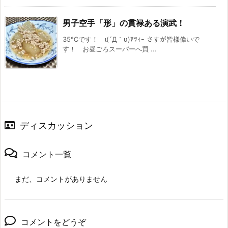
男子空手「形」の貫禄ある演武！
35℃です！ ι(´Д｀υ)ｱﾂｨｰ さすが皆様偉いで
す！ お昼ごろスーパーへ買 ...
ディスカッション
コメント一覧
まだ、コメントがありません
コメントをどうぞ