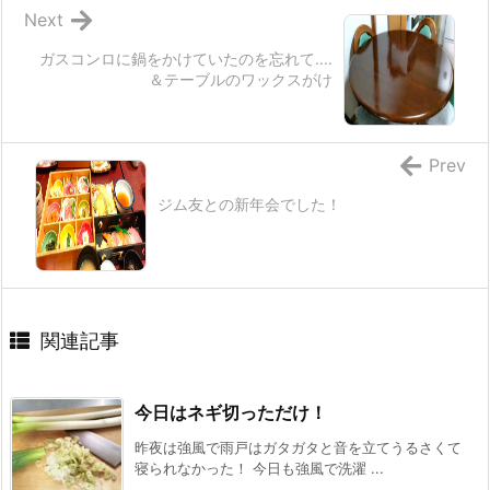
Next
ガスコンロに鍋をかけていたのを忘れて‥‥
＆テーブルのワックスがけ
Prev
ジム友との新年会でした！
関連記事
今日はネギ切っただけ！
昨夜は強風で雨戸はガタガタと音を立てうるさくて
寝られなかった！ 今日も強風で洗濯 ...