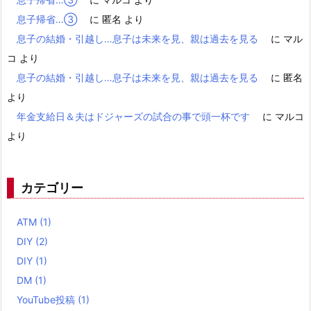
息子帰省…③
に
匿名
より
息子の結婚・引越し…息子は未来を見、親は過去を見る
に
マル
コ
より
息子の結婚・引越し…息子は未来を見、親は過去を見る
に
匿名
より
年金支給日＆夫はドジャーズの試合の事で頭一杯です
に
マルコ
より
カテゴリー
ATM
(1)
DIY
(2)
DIY
(1)
DM
(1)
YouTube投稿
(1)