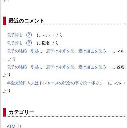
最近のコメント
息子帰省…③
に
マルコ
より
息子帰省…③
に
匿名
より
息子の結婚・引越し…息子は未来を見、親は過去を見る
に
マル
コ
より
息子の結婚・引越し…息子は未来を見、親は過去を見る
に
匿名
より
年金支給日＆夫はドジャーズの試合の事で頭一杯です
に
マルコ
より
カテゴリー
ATM
(1)