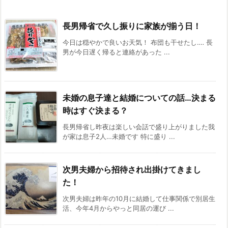
長男帰省で久し振りに家族が揃う日！
今日は穏やかで良いお天気！ 布団も干せたし‥‥ 長
男が今日遅く帰ると連絡があった ...
未婚の息子達と結婚についての話…決まる
時はすぐ決まる？
長男帰省し昨夜は楽しい会話で盛り上がりました我
が家は息子2人…未婚です 特に盛り ...
次男夫婦から招待され出掛けてきまし
た！
次男夫婦は昨年の10月に結婚して仕事関係で別居生
活、今年4月からやっと同居の運び ...