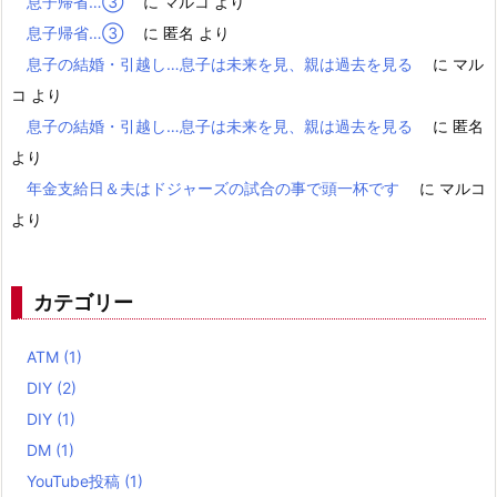
息子帰省…③
に
マルコ
より
息子帰省…③
に
匿名
より
息子の結婚・引越し…息子は未来を見、親は過去を見る
に
マル
コ
より
息子の結婚・引越し…息子は未来を見、親は過去を見る
に
匿名
より
年金支給日＆夫はドジャーズの試合の事で頭一杯です
に
マルコ
より
カテゴリー
ATM
(1)
DIY
(2)
DIY
(1)
DM
(1)
YouTube投稿
(1)