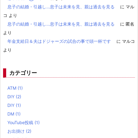
息子の結婚・引越し…息子は未来を見、親は過去を見る
に
マル
コ
より
息子の結婚・引越し…息子は未来を見、親は過去を見る
に
匿名
より
年金支給日＆夫はドジャーズの試合の事で頭一杯です
に
マルコ
より
カテゴリー
ATM
(1)
DIY
(2)
DIY
(1)
DM
(1)
YouTube投稿
(1)
お出掛け
(2)