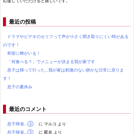
応援していただけると嬉しいです。
最近の投稿
ドラマやビデオのセリフって声が小さく聞き取りにくい時がある
のです！
和室に蝉がいる！
「何食べる？」でメニューが決まる我が家です
息子は帰って行った…我が家は刺激のない静かな日常に戻りま
す！
息子の夏休み
最近のコメント
息子帰省…③
に
マルコ
より
息子帰省…③
に
匿名
より