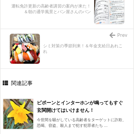
運転免許更新の高齢者講習の案内が来た！
＆朝の通学風景とパン屋さんのパン
Prev
シミ対策の季節到来！＆年金支給日あれこ
れ
関連記事
ピポーンとインターホンが鳴ってもすぐ
玄関開けてはいけません！
今世間を騒がしている高齢者をターゲットに詐欺、
恐喝、窃盗、殺人まで犯す犯罪者たち ...