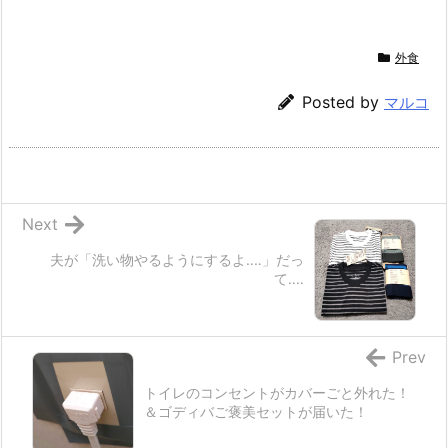
外食
Posted by
マルコ
Next
夫が「洗い物やるようにするよ‥‥」だっ
て‥‥
Prev
トイレのコンセントがカバーごと外れた！
＆ゴディバご褒美セットが届いた！