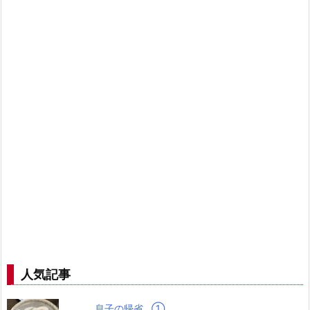
人気記事
息子の帰省…➀