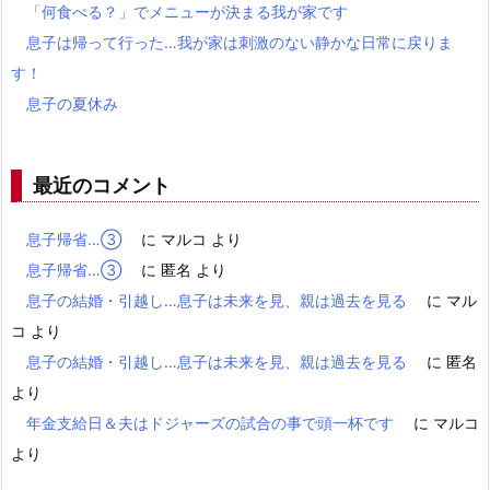
「何食べる？」でメニューが決まる我が家です
息子は帰って行った…我が家は刺激のない静かな日常に戻りま
す！
息子の夏休み
最近のコメント
息子帰省…③
に
マルコ
より
息子帰省…③
に
匿名
より
息子の結婚・引越し…息子は未来を見、親は過去を見る
に
マル
コ
より
息子の結婚・引越し…息子は未来を見、親は過去を見る
に
匿名
より
年金支給日＆夫はドジャーズの試合の事で頭一杯です
に
マルコ
より