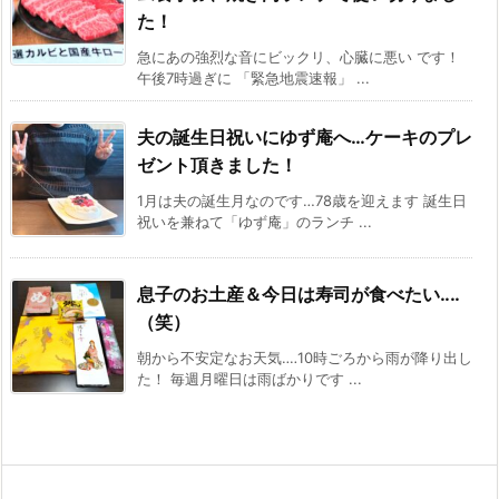
た！
急にあの強烈な音にビックリ、心臓に悪い です！
午後7時過ぎに 「緊急地震速報」 ...
夫の誕生日祝いにゆず庵へ…ケーキのプレ
ゼント頂きました！
1月は夫の誕生月なのです…78歳を迎えます 誕生日
祝いを兼ねて「ゆず庵」のランチ ...
息子のお土産＆今日は寿司が食べたい‥‥
（笑）
朝から不安定なお天気‥‥10時ごろから雨が降り出し
た！ 毎週月曜日は雨ばかりです ...