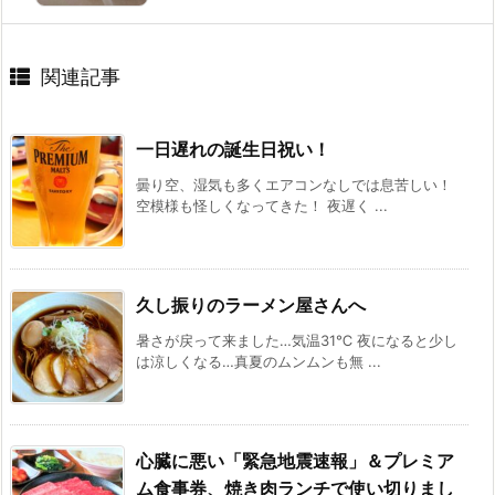
関連記事
一日遅れの誕生日祝い！
曇り空、湿気も多くエアコンなしでは息苦しい！
空模様も怪しくなってきた！ 夜遅く ...
久し振りのラーメン屋さんへ
暑さが戻って来ました…気温31℃ 夜になると少し
は涼しくなる…真夏のムンムンも無 ...
心臓に悪い「緊急地震速報」＆プレミア
ム食事券、焼き肉ランチで使い切りまし