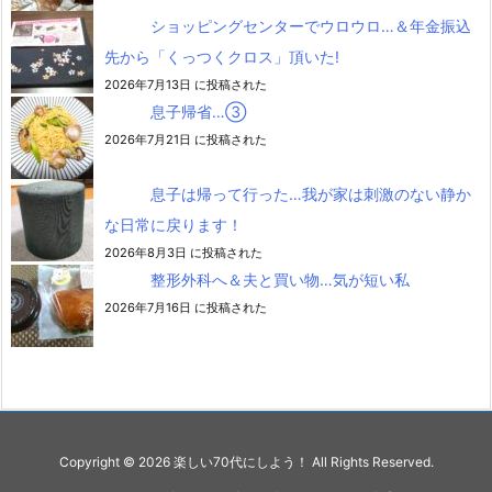
ショッピングセンターでウロウロ…＆年金振込
先から「くっつくクロス」頂いた!
2026年7月13日 に投稿された
息子帰省…③
2026年7月21日 に投稿された
息子は帰って行った…我が家は刺激のない静か
な日常に戻ります！
2026年8月3日 に投稿された
整形外科へ＆夫と買い物…気が短い私
2026年7月16日 に投稿された
Copyright ©
2026
楽しい70代にしよう！
All Rights Reserved.