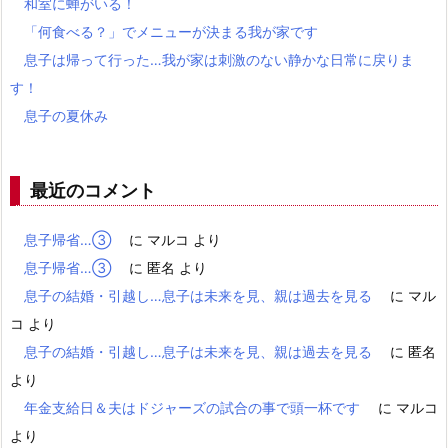
和室に蝉がいる！
「何食べる？」でメニューが決まる我が家です
息子は帰って行った…我が家は刺激のない静かな日常に戻りま
す！
息子の夏休み
最近のコメント
息子帰省…③
に
マルコ
より
息子帰省…③
に
匿名
より
息子の結婚・引越し…息子は未来を見、親は過去を見る
に
マル
コ
より
息子の結婚・引越し…息子は未来を見、親は過去を見る
に
匿名
より
年金支給日＆夫はドジャーズの試合の事で頭一杯です
に
マルコ
より