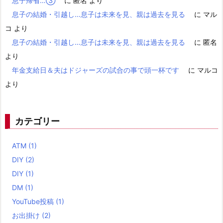
息子帰省…③
に
匿名
より
息子の結婚・引越し…息子は未来を見、親は過去を見る
に
マル
コ
より
息子の結婚・引越し…息子は未来を見、親は過去を見る
に
匿名
より
年金支給日＆夫はドジャーズの試合の事で頭一杯です
に
マルコ
より
カテゴリー
ATM
(1)
DIY
(2)
DIY
(1)
DM
(1)
YouTube投稿
(1)
お出掛け
(2)