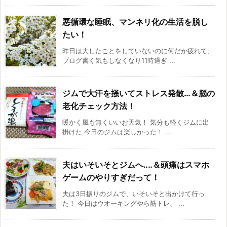
悪循環な睡眠、マンネリ化の生活を脱し
たい！
昨日は大したことをしていないのに何だか疲れて、
ブログ書く気もしなくなり11時過ぎ ...
ジムで大汗を掻いてストレス発散…＆脳の
老化チェック方法！
暖かく風も無くいいお天気！ 気分も軽くジムに出
掛けた 今日のジムは楽しかった！ ...
夫はいそいそとジムへ‥‥＆頭痛はスマホ
ゲームのやりすぎだって！
夫は3日振りのジムで、いそいそと出かけて行っ
た！ 今日はウオーキングやら筋トレ、 ...