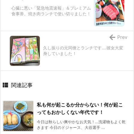
心臓に悪い「緊急地震速報」＆プレミアム
食事券、焼き肉ランチで使い切りました！
Prev
久し振りの元同僚とランチです‥‥彼女大変
身していました！
関連記事
私も何が起こるか分からない！何が起こ
ってもおかしくない年代です！
今日は秋らしい爽やかなお天気！…洗濯物もよく乾
きます 今日のドジャース、大谷選手 ...