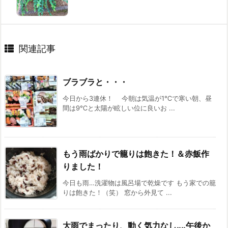
関連記事
ブラブラと・・・
今日から3連休！ 今朝は気温が1℃で寒い朝、昼
間は9℃と太陽が眩しい位に良いお ...
もう雨ばかりで籠りは飽きた！＆赤飯作
りました！
今日も雨…洗濯物は風呂場で乾燥です もう家での籠
りは飽きた！（笑） 窓から外見て ...
大雨でまったり、動く気力なし‥‥午後か