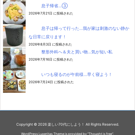
息子帰省…③
2026年7月21日 に投稿された
息子は帰って行った…我が家は刺激のない静か
な日常に戻ります！
2026年8月3日 に投稿された
整形外科へ＆夫と買い物…気が短い私
2026年7月16日 に投稿された
いつも寝るのが午前様…早く寝よう！
2026年7月24日 に投稿された
Copyright ©
2026
楽しい70代にしよう！
All Rights Reserved.
WordPress Luxeritas Theme is provided by "
Thought is free
".