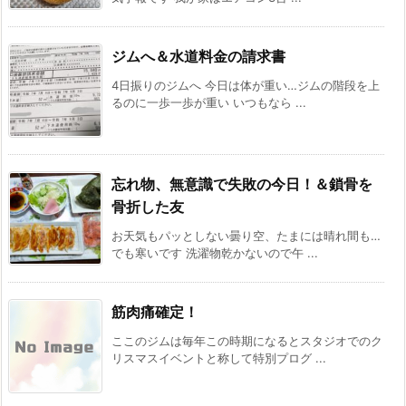
ジムへ＆水道料金の請求書
4日振りのジムへ 今日は体が重い…ジムの階段を上
るのに一歩一歩が重い いつもなら ...
忘れ物、無意識で失敗の今日！＆鎖骨を
骨折した友
お天気もパッとしない曇り空、たまには晴れ間も…
でも寒いです 洗濯物乾かないので午 ...
筋肉痛確定！
ここのジムは毎年この時期になるとスタジオでのク
リスマスイベントと称して特別プログ ...