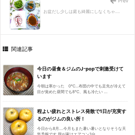
Prev
お盆だし少しは庭も綺麗にしなくちゃ‥‥
関連記事
今日の昼食＆ジムのJｰpopで刺激受けて
います
今朝は寒かった 0℃…布団の中でも足先が冷えて
目が覚めた昼間でも8℃、風も冷たい ...
程よい疲れとストレス発散で1日が充実す
るのがジムの良い所！
今日から8月‥‥今月もまた暑い暑いとなりそうな天
気予報です 我が家はエアコン3台 ...