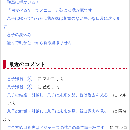
和室に蝉がいる！
「何食べる？」でメニューが決まる我が家です
息子は帰って行った…我が家は刺激のない静かな日常に戻りま
す！
息子の夏休み
籠りで動かないから食欲湧きません…
最近のコメント
息子帰省…③
に
マルコ
より
息子帰省…③
に
匿名
より
息子の結婚・引越し…息子は未来を見、親は過去を見る
に
マル
コ
より
息子の結婚・引越し…息子は未来を見、親は過去を見る
に
匿名
より
年金支給日＆夫はドジャーズの試合の事で頭一杯です
に
マルコ