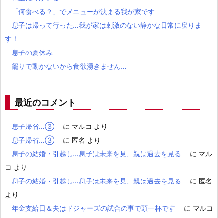
「何食べる？」でメニューが決まる我が家です
息子は帰って行った…我が家は刺激のない静かな日常に戻りま
す！
息子の夏休み
籠りで動かないから食欲湧きません…
最近のコメント
息子帰省…③
に
マルコ
より
息子帰省…③
に
匿名
より
息子の結婚・引越し…息子は未来を見、親は過去を見る
に
マル
コ
より
息子の結婚・引越し…息子は未来を見、親は過去を見る
に
匿名
より
年金支給日＆夫はドジャーズの試合の事で頭一杯です
に
マルコ