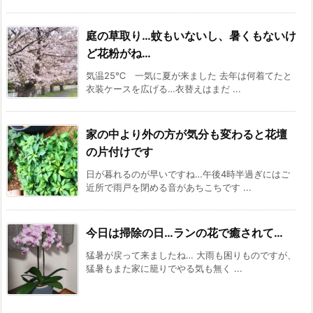
庭の草取り…蚊もいないし、暑くもないけ
ど花粉がね…
気温25℃ 一気に夏が来ました 去年は何着てたと
衣装ケースを広げる…衣替えはまだ ...
家の中より外の方が気分も変わると花壇
の片付けです
日が暮れるのが早いですね…午後4時半過ぎにはご
近所で雨戸を閉める音があちこちです ...
今日は掃除の日…ランの花で癒されて…
猛暑が戻って来ましたね… 大雨も困りものですが、
猛暑もまた家に籠りでやる気も無く ...