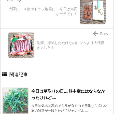
大雨に‥‥＆南海トラフ地震に‥‥今日は大変
な一日です！
Prev
洗濯、掃除しただけなのにジムより大汗掻
きました！
関連記事
今日は草取りの日‥‥熱中症にはならなか
ったけれど‥‥
今日は気温は高めでも風が有るので日陰なら涼しい
庭の雑草が一段と伸びてジャングル ...