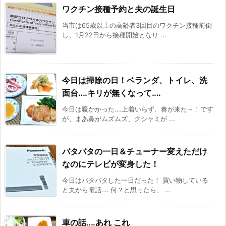
ワクチン接種予約と夫の誕生日
当市は65歳以上の高齢者3回目のワクチン接種前倒
し、1月22日から接種開始となり ...
今日は掃除の日！ベランダ、トイレ、洗
面台‥‥キリが無くなって‥‥
今日は暖かかった‥‥上着いらず、春が来た～！です
が、まあ鼻がムズムズ、クシャミが ...
バタバタの一日＆チューナー変えただけ
なのにテレビが変身した！
今日はバタバタした一日だった！ 買い物している
と夫から電話‥‥ 何？と思ったら、 ...
車の話‥‥あれ これ