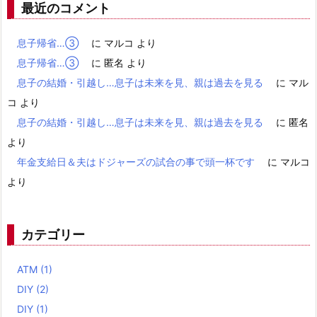
最近のコメント
息子帰省…③
に
マルコ
より
息子帰省…③
に
匿名
より
息子の結婚・引越し…息子は未来を見、親は過去を見る
に
マル
コ
より
息子の結婚・引越し…息子は未来を見、親は過去を見る
に
匿名
より
年金支給日＆夫はドジャーズの試合の事で頭一杯です
に
マルコ
より
カテゴリー
ATM
(1)
DIY
(2)
DIY
(1)