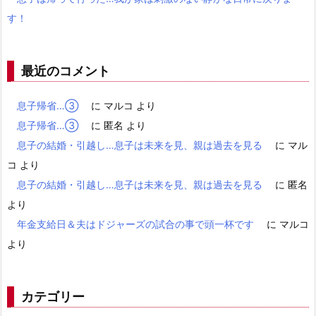
す！
最近のコメント
息子帰省…③
に
マルコ
より
息子帰省…③
に
匿名
より
息子の結婚・引越し…息子は未来を見、親は過去を見る
に
マル
コ
より
息子の結婚・引越し…息子は未来を見、親は過去を見る
に
匿名
より
年金支給日＆夫はドジャーズの試合の事で頭一杯です
に
マルコ
より
カテゴリー