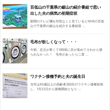
百低山の千葉県の鋸山の紹介番組で思い
出した夫の病気の初期症状
新聞のテレビ欄を何気なくと見ているとNHKの百低
山で千葉県の鋸山を紹介する番組発 ...
毛布が欲しくなって・・・
今朝、足元が寒くて5時前に目が覚めてそれから寝
られなかった！ 毛布があったら二度 ...
ワクチン接種予約と夫の誕生日
当市は65歳以上の高齢者3回目のワクチン接種前倒
し、1月22日から接種開始となり ...