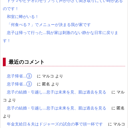
ドラマやビデオのセリフって声が小さく聞き取りにくい時がある
のです！
和室に蝉がいる！
「何食べる？」でメニューが決まる我が家です
息子は帰って行った…我が家は刺激のない静かな日常に戻りま
す！
最近のコメント
息子帰省…③
に
マルコ
より
息子帰省…③
に
匿名
より
息子の結婚・引越し…息子は未来を見、親は過去を見る
に
マル
コ
より
息子の結婚・引越し…息子は未来を見、親は過去を見る
に
匿名
より
年金支給日＆夫はドジャーズの試合の事で頭一杯です
に
マルコ