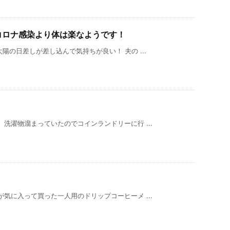
コロナ感染より体は楽なようです！
陽の日差しが差し込んで気持ちが良い！ 夫の ...
洗濯物溜まっていたのでコインランドリーに行 ...
気に入って買った一人用のドリップコーヒーメ ...