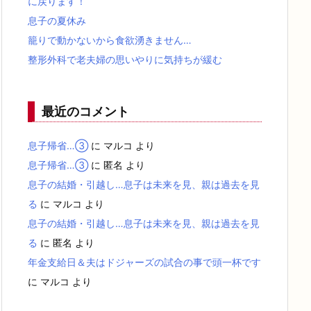
に戻ります！
息子の夏休み
籠りで動かないから食欲湧きません…
整形外科で老夫婦の思いやりに気持ちが緩む
最近のコメント
息子帰省…③
に
マルコ
より
息子帰省…③
に
匿名
より
息子の結婚・引越し…息子は未来を見、親は過去を見
る
に
マルコ
より
息子の結婚・引越し…息子は未来を見、親は過去を見
る
に
匿名
より
年金支給日＆夫はドジャーズの試合の事で頭一杯です
に
マルコ
より