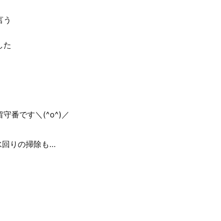
言う
した
番です＼(^o^)／
水回りの掃除も…