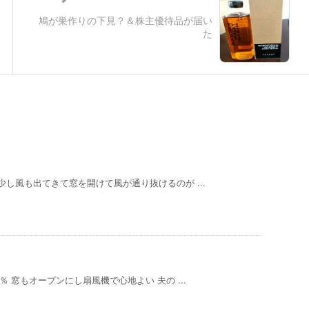
鳩が巣作りの下見？＆株主優待品が届い
た
し風も出てきて窓を開けて風が通り抜けるのが ...
 窓もオープンにし扇風機で心地よい 夫の ...