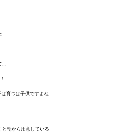
た
て…
)！
子は育つは子供ですよね
くと朝から用意している