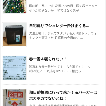
雨の朝、寒いです 資源ごみの日、雨で段ボール出
そうか出さないか… 私ではなく夫が ...
自宅籠りでシュレダー掛けまくる…
先週土曜日、ジムでスタジオも入り筋トレ、ウォー
キングと頑張った 月曜日の今日はジ ...
春一番＆寝られない！
関東地方春一番だって！ もう嵐です！ ＼
(◎o◎)／！ 気温も18℃・・・桜だっ ...
期日前投票に行って来た！＆バーガーは
ホカホカでないとね！
今日、衆議院議員総選挙期日前投票に行って来た