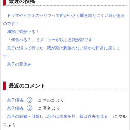
最近の投稿
ドラマやビデオのセリフって声が小さく聞き取りにくい時がある
のです！
和室に蝉がいる！
「何食べる？」でメニューが決まる我が家です
息子は帰って行った…我が家は刺激のない静かな日常に戻りま
す！
息子の夏休み
最近のコメント
息子帰省…③
に
マルコ
より
息子帰省…③
に
匿名
より
息子の結婚・引越し…息子は未来を見、親は過去を見る
に
マル
コ
より