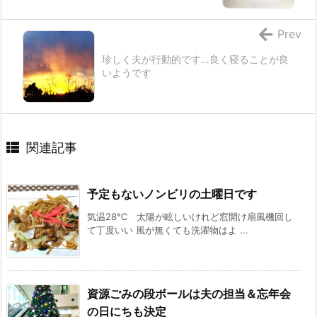
Prev
珍しく夫が行動的です…良く寝ることが良
いようです
関連記事
予定もないノンビリの土曜日です
気温28℃ 太陽が眩しいけれど窓開け扇風機回し
て丁度いい 風が無くても洗濯物はよ ...
資源ごみの段ボールは夫の担当＆忘年会
の日にちも決定