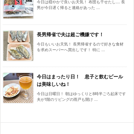
今日は穏やかで良いお天気！ 布団も干せたし‥‥ 長
男が今日遅く帰ると連絡があった ...
長男帰省で夫は超ご機嫌です！
今日もいいお天気！ 長男帰省するので好きな食材
を求めスーパーへ買出しです！ 特に ...
今日はまったり日！ 息子と飲むビール
は美味しいね！
今日は日曜日！ 朝はゆっくりと8時半ごろ起床です
夫が1階のリビングの雨戸も開け ...