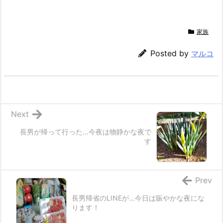
家族
Posted by
マルコ
Next
長男が帰って行った…今夜は物静かな夜で
す
Prev
長男帰省のLINEが…今日は賑やかな夜にな
ります！