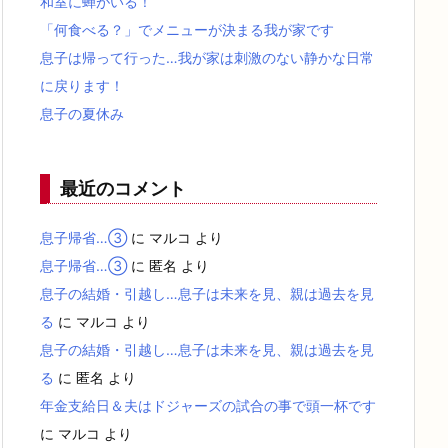
和室に蝉がいる！
「何食べる？」でメニューが決まる我が家です
息子は帰って行った…我が家は刺激のない静かな日常
に戻ります！
息子の夏休み
最近のコメント
息子帰省…③
に
マルコ
より
息子帰省…③
に
匿名
より
息子の結婚・引越し…息子は未来を見、親は過去を見
る
に
マルコ
より
息子の結婚・引越し…息子は未来を見、親は過去を見
る
に
匿名
より
年金支給日＆夫はドジャーズの試合の事で頭一杯です
に
マルコ
より