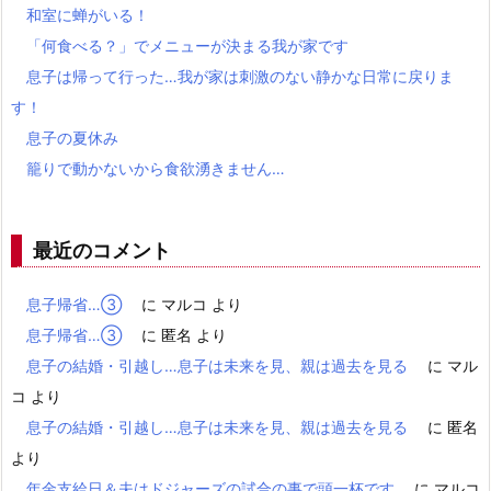
和室に蝉がいる！
「何食べる？」でメニューが決まる我が家です
息子は帰って行った…我が家は刺激のない静かな日常に戻りま
す！
息子の夏休み
籠りで動かないから食欲湧きません…
最近のコメント
息子帰省…③
に
マルコ
より
息子帰省…③
に
匿名
より
息子の結婚・引越し…息子は未来を見、親は過去を見る
に
マル
コ
より
息子の結婚・引越し…息子は未来を見、親は過去を見る
に
匿名
より
年金支給日＆夫はドジャーズの試合の事で頭一杯です
に
マルコ