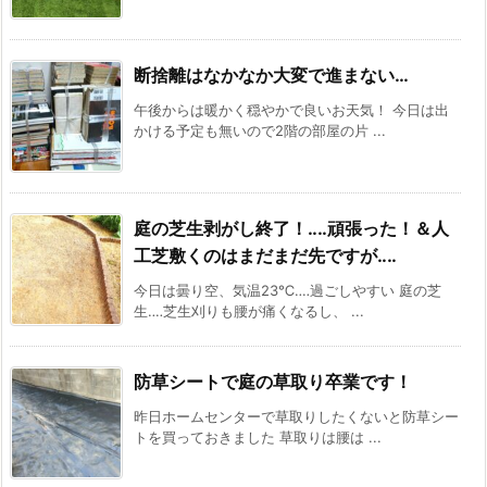
断捨離はなかなか大変で進まない…
午後からは暖かく穏やかで良いお天気！ 今日は出
かける予定も無いので2階の部屋の片 ...
庭の芝生剥がし終了！‥‥頑張った！＆人
工芝敷くのはまだまだ先ですが‥‥
今日は曇り空、気温23℃‥‥過ごしやすい 庭の芝
生‥‥芝生刈りも腰が痛くなるし、 ...
防草シートで庭の草取り卒業です！
昨日ホームセンターで草取りしたくないと防草シー
トを買っておきました 草取りは腰は ...