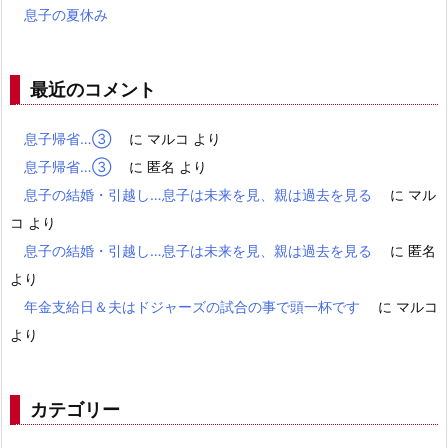
息子の夏休み
最近のコメント
息子帰省…③
に
マルコ
より
息子帰省…③
に
匿名
より
息子の結婚・引越し…息子は未来を見、親は過去を見る
に
マル
コ
より
息子の結婚・引越し…息子は未来を見、親は過去を見る
に
匿名
より
年金支給日＆夫はドジャーズの試合の事で頭一杯です
に
マルコ
より
カテゴリー