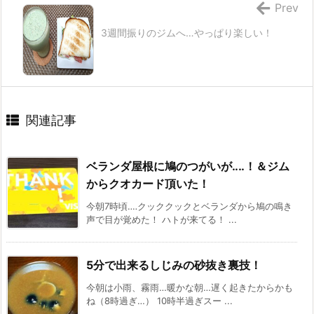
Prev
3週間振りのジムへ…やっぱり楽しい！
関連記事
ベランダ屋根に鳩のつがいが‥‥！＆ジム
からクオカード頂いた！
今朝7時頃‥‥クッククックとベランダから鳩の鳴き
声で目が覚めた！ ハトが来てる！ ...
5分で出来るしじみの砂抜き裏技！
今朝は小雨、霧雨…暖かな朝…遅く起きたからかも
ね（8時過ぎ…） 10時半過ぎスー ...