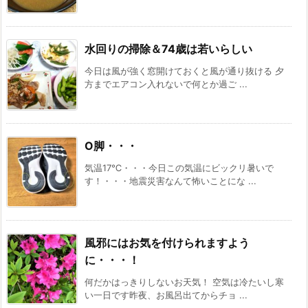
水回りの掃除＆74歳は若いらしい
今日は風が強く窓開けておくと風が通り抜ける 夕
方までエアコン入れないで何とか過ご ...
O脚・・・
気温17℃・・・今日この気温にビックリ暑いで
す！・・・地震災害なんて怖いことにな ...
風邪にはお気を付けられますよう
に・・・！
何だかはっきりしないお天気！ 空気は冷たいし寒
い一日です昨夜、お風呂出てからチョ ...