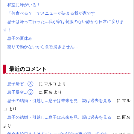
和室に蝉がいる！
「何食べる？」でメニューが決まる我が家です
息子は帰って行った…我が家は刺激のない静かな日常に戻りま
す！
息子の夏休み
籠りで動かないから食欲湧きません…
最近のコメント
息子帰省…③
に
マルコ
より
息子帰省…③
に
匿名
より
息子の結婚・引越し…息子は未来を見、親は過去を見る
に
マル
コ
より
息子の結婚・引越し…息子は未来を見、親は過去を見る
に
匿名
より
年金支給日＆夫はドジャーズの試合の事で頭一杯です
に
マルコ