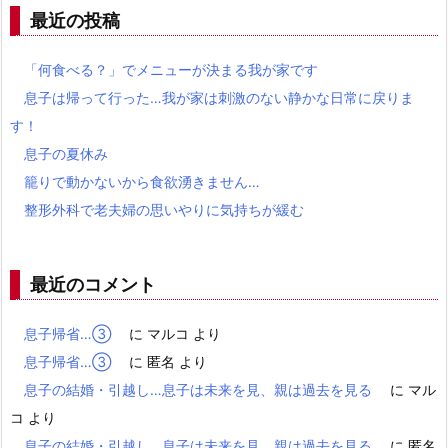
最近の投稿
「何食べる？」でメニューが決まる我が家です
息子は帰って行った…我が家は刺激のない静かな日常に戻りま
す！
息子の夏休み
籠りで動かないから食欲湧きません…
整形外科で老夫婦の思いやりに気持ちが緩む
最近のコメント
息子帰省…③
に
マルコ
より
息子帰省…③
に
匿名
より
息子の結婚・引越し…息子は未来を見、親は過去を見る
に
マル
コ
より
息子の結婚・引越し…息子は未来を見、親は過去を見る
に
匿名