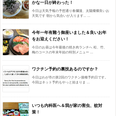
かな一日が終わった！
今日は天気予報の予想通り春爛漫、太陽燦燦良いお
天気です 朝から気合いが入ります… ...
今年一年有難う御座いました＆良いお年
をお迎えください！
今日のお昼は今年最後の焼き肉ランチへ 松、竹、
梅のコースの年末年始の特別メニュー ...
ワクチン予約の裏技あるのですか？
今日はわが市の第2回のワクチン接種予約日です。
今回はネット予約もやっと始まりま ...
いつも内科医へ＆我が家の害虫、蚊対
策！