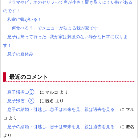
ドラマやビデオのセリフって声が小さく聞き取りにくい時がある
のです！
和室に蝉がいる！
「何食べる？」でメニューが決まる我が家です
息子は帰って行った…我が家は刺激のない静かな日常に戻りま
す！
息子の夏休み
最近のコメント
息子帰省…③
に
マルコ
より
息子帰省…③
に
匿名
より
息子の結婚・引越し…息子は未来を見、親は過去を見る
に
マル
コ
より
息子の結婚・引越し…息子は未来を見、親は過去を見る
に
匿名
より