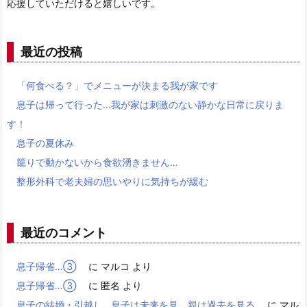
応援していただけると嬉しいです。
最近の投稿
「何食べる？」でメニューが決まる我が家です
息子は帰って行った…我が家は刺激のない静かな日常に戻りま
す！
息子の夏休み
籠りで動かないから食欲湧きません…
整形外科で老夫婦の思いやりに気持ちが緩む
最近のコメント
息子帰省…③
に
マルコ
より
息子帰省…③
に
匿名
より
息子の結婚・引越し…息子は未来を見、親は過去を見る
に
マル