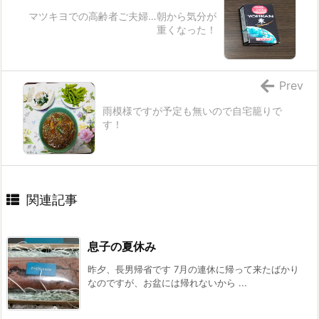
マツキヨでの高齢者ご夫婦…朝から気分が
重くなった！
Prev
雨模様ですが予定も無いので自宅籠りで
す！
関連記事
息子の夏休み
昨夕、長男帰省です 7月の連休に帰って来たばかり
なのですが、お盆には帰れないから ...